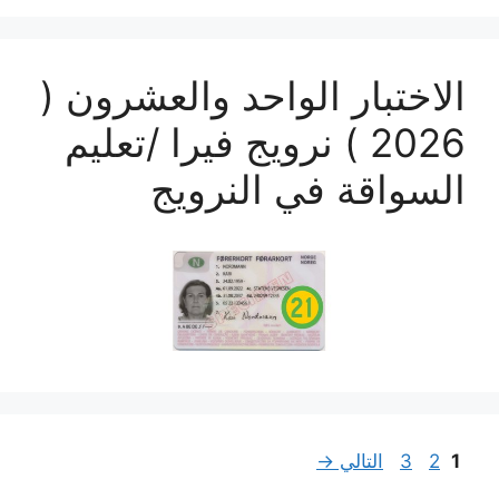
الاختبار الواحد والعشرون (
2026 ) نرويج فيرا /تعليم
السواقة في النرويج
Page
Page
Page
1
2
3
التالي
→